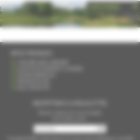
PHOTOTHÈQUE
INFOS PRATIQUES
S'INSCRIRE DANS L'ANNUAIRE
AJOUTER UN ÉVÉNEMENT À L'AGENDA
DEVENIR ANNONCEUR
PARTAGER UN LIEN
NOUS CONTACTER
INSCRIPTION À LA NEWSLETTRE
Recevoir chaque mois nos principales
infos et idées sorties ...
Copyright © 2015
La Haute Saône
Tous droits réservés Réalisation
Torop.Net