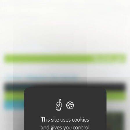
Roulotte gîte
Annuaire
Hébergement
Gite
Voivre (La)
Gite à Voivre (La)
Roulotte gîte
Description :
Nichée au coeur des mille étangs, La
This site uses cookies
Petite Carriole vous accueille pour un
séjour atypique dans une roulotte ou
and gives you control