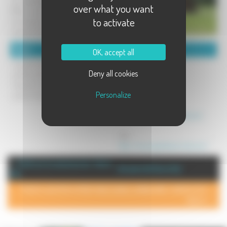
une cabane gîte tout confort.
over what you want
Offrez-vous un week-end
to activate
romantique ou des vacances
originales en famille !
Détails :
Coordonnées :
OK, accept all
Capacité d'accueil de la roulotte : 2
La Petite Carriole
Deny all cookies
adultes et 2 enfants.
Au Bourgey
Capacité d'accueil de la cabane :
70310 La Voivre
Personalize
jusqu'à 4 adultes
Mél :
info@lapetitecarriole.com
Site :
http://www.lapetitecarriole.com/
+ d'info sur la commune de : Voivre
Annuaire de Voivre (La)
(La)
POUR AJOUTER VOTRE PAGE DANS L'ANNUAIRE, CONTACTEZ-
NOUS >