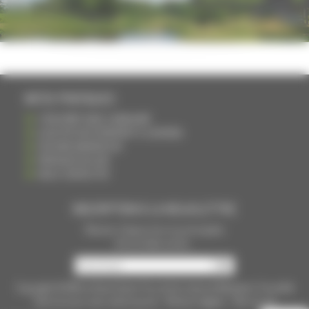
INFOS PRATIQUES
S'INSCRIRE DANS L'ANNUAIRE
AJOUTER UN ÉVÉNEMENT À L'AGENDA
DEVENIR ANNONCEUR
PARTAGER UN LIEN
NOUS CONTACTER
INSCRIPTION À LA NEWSLETTRE
Recevoir chaque mois nos principales
infos et idées sorties ...
Copyright © 2015
La Haute Saône
Tous droits réservés Réalisation
Torop.Net
Site mis à jour avec
wsb.torop.net
-
Mentions légales
-
Plan du site