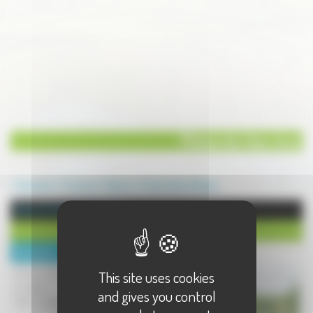
Photos de chez nous
Annuaire
Tourisme
Nature
Fresne Saint-Mamès
Nature à Fresne Saint-Mamès
Photos de chez nous
Description :
photos amateur du Val de Saône et
This site uses cookies
sa région.
and gives you control
http://mangray.vefblog.net