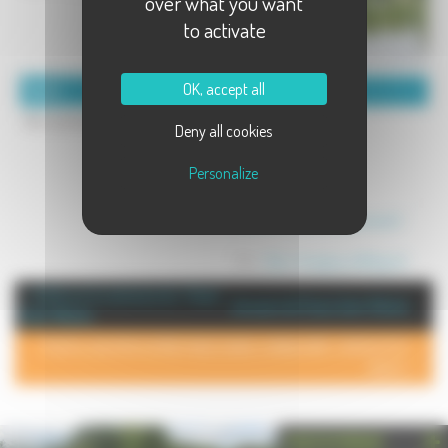
over what you want
to activate
OK, accept all
Détails :
Coordonnées :
Non communiqué
Cheviron Emmanuel
Deny all cookies
Personalize
Mél :
cheviron.emmanuel@hotmail.fr
Site :
http://mangray.vefblog.net
+ d'info sur la commune de : Fresne
Annuaire de Fresne Saint-Mamès
Saint-Mamès
POUR AJOUTER VOTRE PAGE DANS L'ANNUAIRE, CONTACTEZ-
NOUS >
PHOTOTHÈQUE