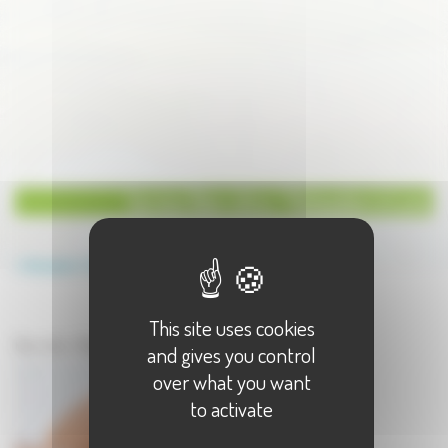
Service Bien-être / Relaxation à Lure
Annuaire
Service
Bien-être / Relaxation
This site uses cookies
Service à Lure
Bien-être / Relaxation à Lure - 1 résultat(s)
and gives you control
over what you want
to activate