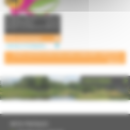
La Maison Familiale et Rurale de
Combeaufontaine propose
plusieurs formations en alternanc
...
MFR Combeaufontaine
Institution à Combeaufontaine
POUR AJOUTER VOTRE PAGE DANS L'ANNUAIRE, CONTACTEZ-
NOUS
PHOTOTHÈQUE
INFOS PRATIQUES