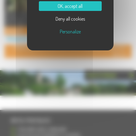
OK, accept all
Maison indépendante labellisée 3
Deny all cookies
étoiles, équipée pour 6 personnes
Dans village tous com ...
Gite ALICE
Personalize
Hébergement à Raddon et Chapendu
POUR AJOUTER VOTRE PAGE DANS L'ANNUAIRE, CONTACTEZ-
NOUS
PHOTOTHÈQUE
INFOS PRATIQUES
S'INSCRIRE DANS L'ANNUAIRE
AJOUTER UN ÉVÉNEMENT À L'AGENDA