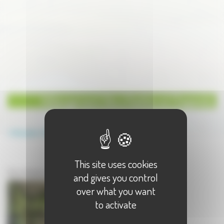
Hébergement Gite à Raddon et Chapendu
Annuaire
Hébergement
Gite
This site uses cookies
Hébergement à Raddon et Chapendu
Gite à Raddon et Chapendu - 1 résultat(s)
and gives you control
over what you want
to activate