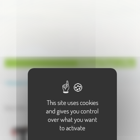
Artisanat Divers à Rioz
Annuaire
Artisanat
Divers
This site uses cookies
Artisanat à Rioz
Divers à Rioz - 1 résultat(s)
and gives you control
over what you want
to activate