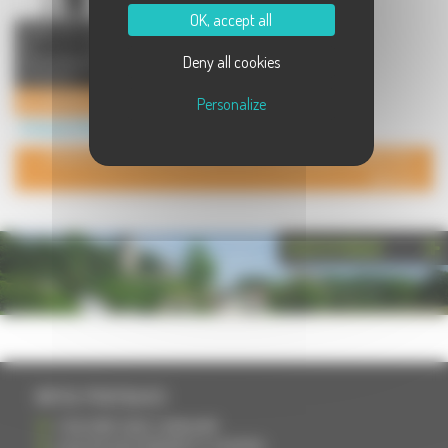
OK, accept all
Atelier de création et fabrication
de mobilier en
Deny all cookies
béton,table,crédence,plan de
travail,pan ...
ID CONCRETE mobilier béton
Personalize
Artisanat à Rioz
POUR AJOUTER VOTRE PAGE DANS L'ANNUAIRE, CONTACTEZ-
NOUS
PHOTOTHÈQUE
INFOS PRATIQUES
S'INSCRIRE DANS L'ANNUAIRE
AJOUTER UN ÉVÉNEMENT À L'AGENDA