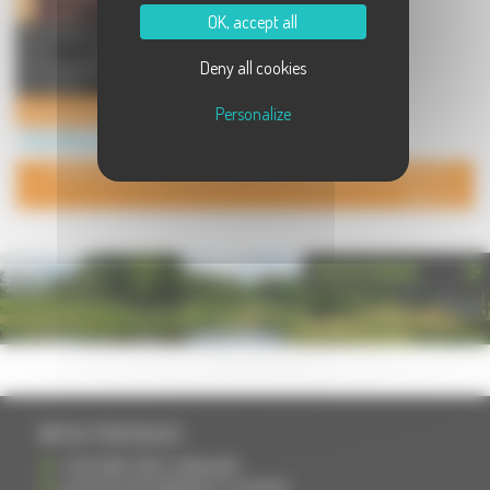
OK, accept all
Association à but non lucratif,
nous organisons des
Deny all cookies
manifestations à caractère
musicales, ...
Concerts en Pays d'Héricourt
Personalize
Arts à Héricourt
POUR AJOUTER VOTRE PAGE DANS L'ANNUAIRE, CONTACTEZ-
NOUS
PHOTOTHÈQUE
INFOS PRATIQUES
S'INSCRIRE DANS L'ANNUAIRE
AJOUTER UN ÉVÉNEMENT À L'AGENDA