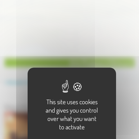
Arts Musique à Héricourt
Annuaire
Arts
Musique
This site uses cookies
Arts à Héricourt
Musique à Héricourt - 1 résultat(s)
and gives you control
over what you want
to activate