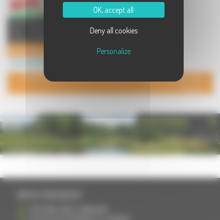
OK, accept all
Venez danser en danse de couple,
Deny all cookies
salsa, bachata, rock et tango
argentin. Ambiance festive ...
Danses latines (salsa, bachata, rock swing, tango argentin)
Personalize
Loisirs à Vesoul
POUR AJOUTER VOTRE PAGE DANS L'ANNUAIRE, CONTACTEZ-
NOUS
PHOTOTHÈQUE
INFOS PRATIQUES
S'INSCRIRE DANS L'ANNUAIRE
AJOUTER UN ÉVÉNEMENT À L'AGENDA