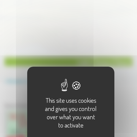
Loisirs Danse à Vesoul
Annuaire
Loisirs
Danse
This site uses cookies
Loisirs à Vesoul
Danse à Vesoul - 1 résultat(s)
and gives you control
over what you want
to activate