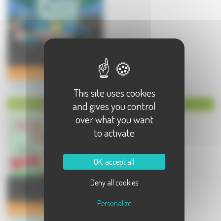
Le Ludolac est un Parc aquatique
situé au bord du lac de Vesoul
Vaivre. Le parc propos ...
Parc aquatique Ludolac
Loisirs à Vesoul
This site uses cookies
Danse à Vesoul
and gives you control
over what you want
to activate
OK, accept all
Venez danser en danse de couple,
Deny all cookies
salsa, bachata, rock et tango
argentin. Ambiance festive ...
Personalize
Danses latines (salsa, bachata, rock swing, tango argentin)