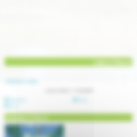
Loisirs à Vesoul
Annuaire
Loisirs
Loisirs à Vesoul - 3 résultat(s)
Aquatique
Danse
Sport
Aquatique à Vesoul