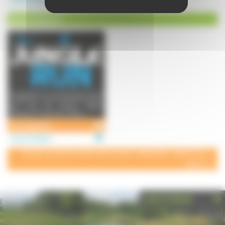
Loisirs à Vesoul
Sport à Vesoul
Jungle Run, course d'obstacle dans
les rues de Vesoul, Dakar,
Besançon, Pontarlier et Bisc ...
The Jungle Run
Loisirs à Vesoul
POUR AJOUTER VOTRE PAGE DANS L'ANNUAIRE, CONTACTEZ-
NOUS
PHOTOTHÈQUE