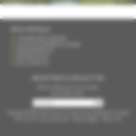
INFOS PRATIQUES
S'INSCRIRE DANS L'ANNUAIRE
AJOUTER UN ÉVÉNEMENT À L'AGENDA
DEVENIR ANNONCEUR
PARTAGER UN LIEN
NOUS CONTACTER
INSCRIPTION À LA NEWSLETTRE
Recevoir chaque mois nos principales
infos et idées sorties ...
Copyright © 2015
La Haute Saône
Tous droits réservés Réalisation
Torop.Net
Site mis à jour avec
wsb.torop.net
-
Mentions légales
-
Plan du site