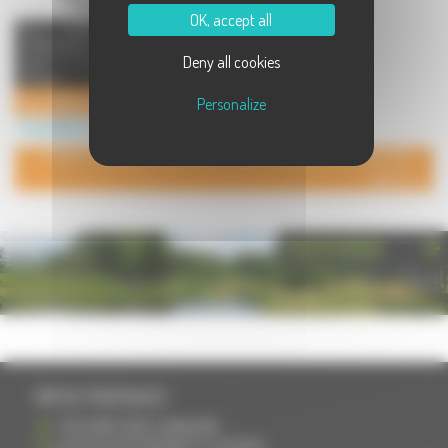
OK, accept all
Vous VENDEZ / LOUEZ /
CONSTRUISEZ / RENOVEZ Faites
Deny all cookies
appel à un EXPERT Qualifié,
sérieux, ...
Tous diagnostics immobilier
Personalize
Immobilier à Lure
POUR AJOUTER VOTRE PAGE DANS L'ANNUAIRE, CONTACTEZ-
NOUS
PHOTOTHÈQUE
INFOS PRATIQUES
S'INSCRIRE DANS L'ANNUAIRE
AJOUTER UN ÉVÉNEMENT À L'AGENDA