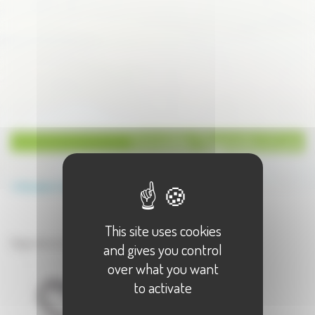
Immobilier Diagnostics à Lure
Annuaire
Immobilier
Diagnostics
This site uses cookies
Immobilier à Lure
Diagnostics à Lure - 1 résultat(s)
and gives you control
over what you want
to activate