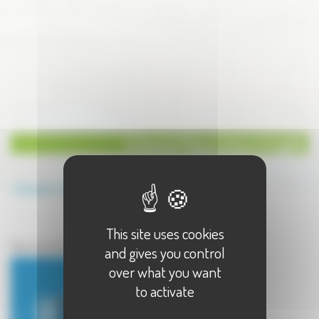
Artisanat Maçonnerie à Vregille
Annuaire
Artisanat
Maçonnerie
This site uses cookies
Artisanat à Vregille
Maçonnerie à Vregille - 1 résultat(s)
and gives you control
over what you want
to activate