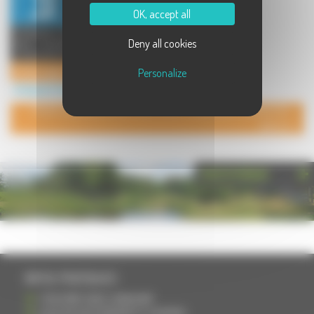
OK, accept all
Entreprise artisanale spécialisée
Deny all cookies
dans : - la maçonnerie agricole - la
construction indi ...
IJ Demougeot Constructions
Personalize
Artisanat à Vregille
POUR AJOUTER VOTRE PAGE DANS L'ANNUAIRE, CONTACTEZ-
NOUS
PHOTOTHÈQUE
INFOS PRATIQUES
S'INSCRIRE DANS L'ANNUAIRE
AJOUTER UN ÉVÉNEMENT À L'AGENDA