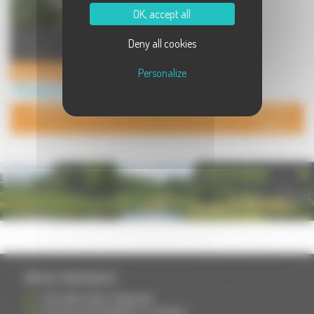
OK, accept all
A 5 mn de Montbéliard, 2 cabanes
Deny all cookies
d'hôtes perchées vous accueillent
toute l'année. Grâce ...
Cabanes d'hôtes à Vyans-le-val
Personalize
Hébergement à Vyans le Val
POUR AJOUTER VOTRE PAGE DANS L'ANNUAIRE, CONTACTEZ-
NOUS
PHOTOTHÈQUE
INFOS PRATIQUES
S'INSCRIRE DANS L'ANNUAIRE
AJOUTER UN ÉVÉNEMENT À L'AGENDA