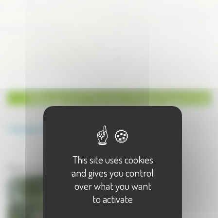
Hébergement Chambre d'hote à Vyans le Val
Annuaire
Hébergement
Chambre d'hote
This site uses cookies
Hébergement à Vyans le Val
Chambre d'hote à Vyans le Val - 1 résultat(s)
and gives you control
over what you want
to activate