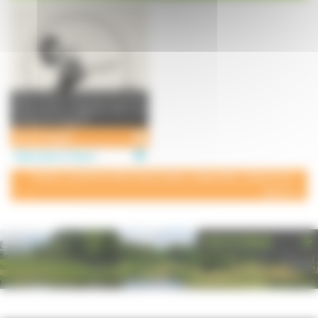
Salon de thé - brocante. Douceurs
faites maison, à déguster dans une
ambiance vintage. B ...
Chez Georgette
Restauration à Vesoul
POUR AJOUTER VOTRE PAGE DANS L'ANNUAIRE, CONTACTEZ-
NOUS
PHOTOTHÈQUE