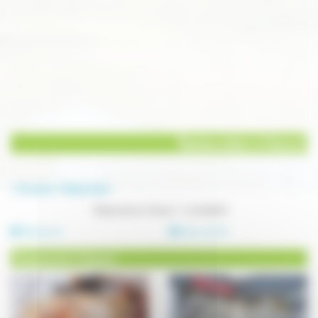
Restauration à Vesoul
Annuaire
Restauration
Restauration à Vesoul - 4 résultat(s)
Restaurant
Salon de thé
Restaurant à Vesoul