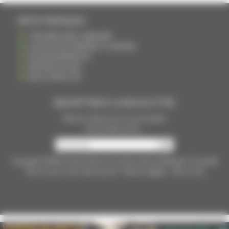
INFOS PRATIQUES
S'INSCRIRE DANS L'ANNUAIRE
AJOUTER UN ÉVÉNEMENT À L'AGENDA
DEVENIR ANNONCEUR
PARTAGER UN LIEN
NOUS CONTACTER
INSCRIPTION À LA NEWSLETTRE
Recevoir chaque mois nos principales
infos et idées sorties ...
Copyright © 2015
La Haute Saône
Tous droits réservés Réalisation
Torop.Net
Site mis à jour avec
wsb.torop.net
-
Mentions légales
-
Plan du site