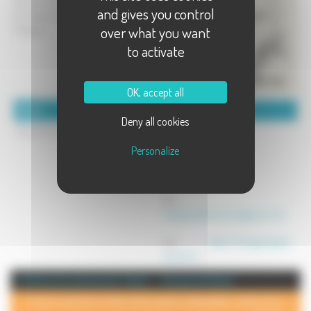
Brunch le dimanche matin.
and gives you control
Aux beaux jours, terrasse au bord du
over what you want
Durgeon.
to activate
OK, accept all
Détails :
Coordonnées :
Deny all cookies
Ouvert tous les jours de 9h à 20h.
Chez Georgette
4 passage Jules Didier
Personalize
70000 VESOUL
Mél :
chezgeorgette.vesoul@gmail.com
Site :
https://chezgeorgette-
vesoul.fr/
+ d'info sur la commune de : Vesoul
Annuaire de Vesoul
POUR AJOUTER VOTRE PAGE DANS L'ANNUAIRE, CONTACTEZ-