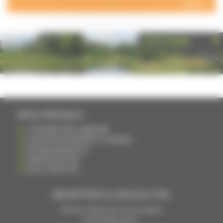
NOUS >
PHOTOTHÈQUE
INFOS PRATIQUES
S'INSCRIRE DANS L'ANNUAIRE
AJOUTER UN ÉVÉNEMENT À L'AGENDA
DEVENIR ANNONCEUR
PARTAGER UN LIEN
NOUS CONTACTER
INSCRIPTION À LA NEWSLETTRE
Recevoir chaque mois nos principales
infos et idées sorties ...