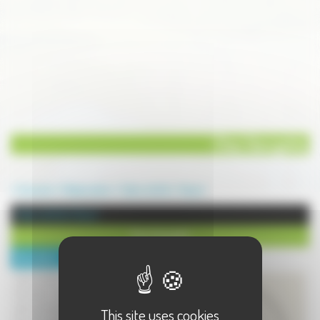
Chez Georgette
Annuaire
Restauration
Salon de thé
Vesoul
Salon de thé à Vesoul
Chez Georgette
Description :
Salon de thé - brocante.
Douceurs faites maison, à déguster
dans une ambiance vintage.
This site uses cookies