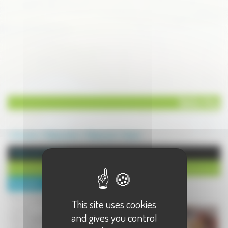
Bella Vita
Annuaire
Restauration
Restaurant
Vesoul
Restaurant à Vesoul
Bella Vita
Description :
Pizzas et spécialités italiennes faites
This site uses cookies
maison.
and gives you control
Pâtes fraiches, tiramisu, charcuteries