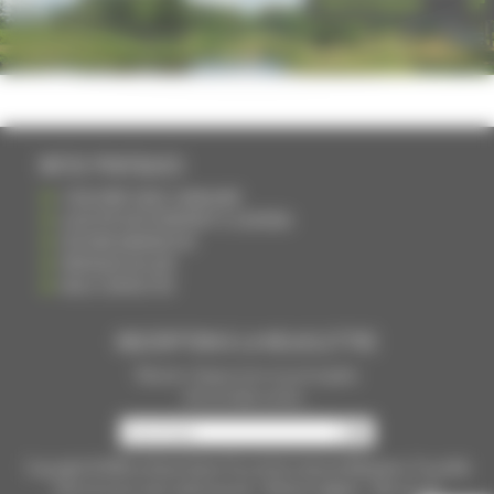
PHOTOTHÈQUE
INFOS PRATIQUES
S'INSCRIRE DANS L'ANNUAIRE
AJOUTER UN ÉVÉNEMENT À L'AGENDA
DEVENIR ANNONCEUR
PARTAGER UN LIEN
NOUS CONTACTER
INSCRIPTION À LA NEWSLETTRE
Recevoir chaque mois nos principales
infos et idées sorties ...
Copyright © 2015
La Haute Saône
Tous droits réservés Réalisation
Torop.Net
Site mis à jour avec
wsb.torop.net
-
Mentions légales
-
Plan du site