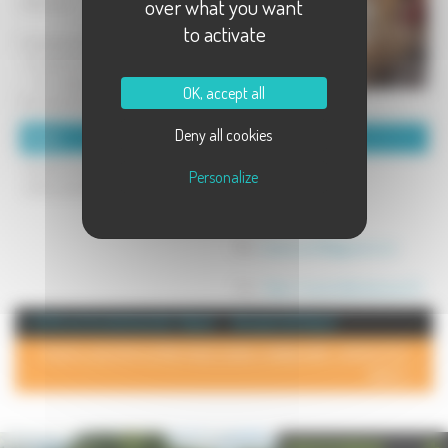
over what you want
italiennes...
to activate
2 adresses pour déguster :
- A emporter : 4 place Pierre Renet
- Sur place : restaurant rue Noël
OK, accept all
Courvoisier (à côté du cinéma)
Deny all cookies
Détails :
Coordonnées :
Ouvert du mardi au samedi de 10h
Bella Vita
Personalize
à 14h et de 17h à 21h.
70000 VESOUL
Tel : 03 84 76 49 75
Mél :
luisacossu90@gmail.com
Site :
https://www.bellavitavesoul.fr
+ d'info sur la commune de : Vesoul
Annuaire de Vesoul
POUR AJOUTER VOTRE PAGE DANS L'ANNUAIRE, CONTACTEZ-
NOUS >