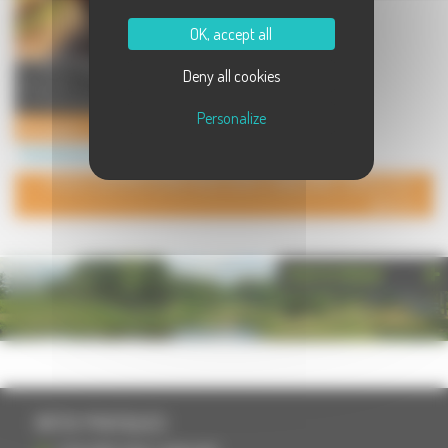
OK, accept all
La Maison Paroty, c'est la qualité
Deny all cookies
artisanale au quotidien ou pour
vos évènements. Déco ...
Personalize
Boulangerie - Pâtisserie - Traiteur Paroty Vaivre
Commerces à Vaivre et Montoille
POUR AJOUTER VOTRE PAGE DANS L'ANNUAIRE, CONTACTEZ-
NOUS
PHOTOTHÈQUE
INFOS PRATIQUES