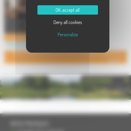
OK, accept all
Fabrication de jouets en kit en bois
Deny all cookies
(maisons, chateau fort, bateau
pirate, ferme...) T ...
Personalize
VS DESIGN 70
Commerces à Frasne le Château
POUR AJOUTER VOTRE PAGE DANS L'ANNUAIRE, CONTACTEZ-
NOUS
PHOTOTHÈQUE
INFOS PRATIQUES