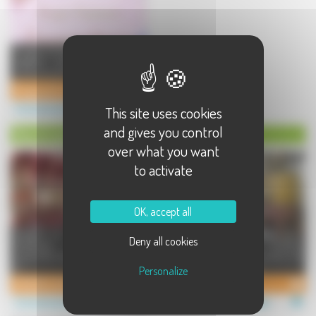
Bougies artisanales à base de cire
végétale, confectionné dans la
commune de Fougerolles-S ...
Bougie parfumée Fougerollaise
Commerces à Fougerolles
This site uses cookies
and gives you control
Vins et spiritueux à Fougerolles
over what you want
to activate
OK, accept all
Fondées en 1864, les Grandes
Deny all cookies
Distilleries Peureux sont
Créée en 1811, cette Distillerie
aujourd'hui leader européen dans
familiale est la plus ancienne de
le ...
Fougerolles. Cela perme ...
Personalize
GRANDES DISTILLERIES PEUREUX
Lemercier Frères
Commerces à Fougerolles
Commerces à Fougerolles