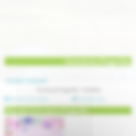
Commerces à Fougerolles
Annuaire
Commerces
Commerces à Fougerolles - 4 résultat(s)
Décoration de la maison
Vins et spiritueux
Décoration de la maison à Fougerolles