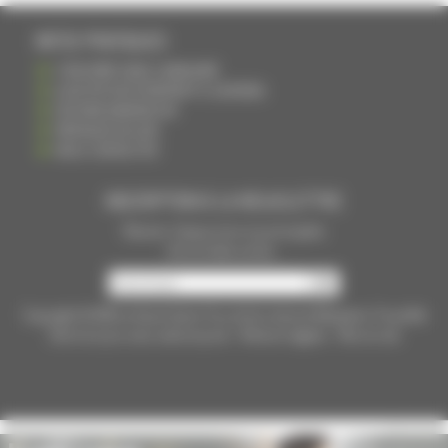
INFOS PRATIQUES
S'INSCRIRE DANS L'ANNUAIRE
AJOUTER UN ÉVÉNEMENT À L'AGENDA
DEVENIR ANNONCEUR
PARTAGER UN LIEN
NOUS CONTACTER
INSCRIPTION À LA NEWSLETTRE
Recevoir chaque mois nos principales
infos et idées sorties ...
Copyright © 2015
La Haute Saône
Tous droits réservés Réalisation
Torop.Net
Site mis à jour avec
wsb.torop.net
-
Mentions légales
-
Plan du site