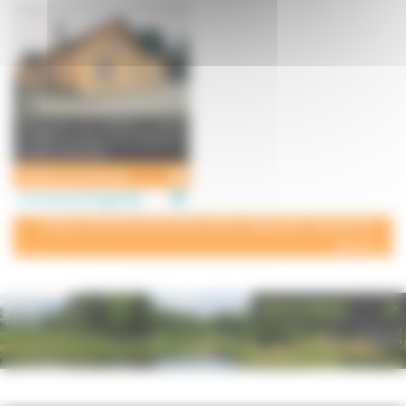
Découvrez une distillerie fondée
en 1859 et toujours en activité. La
Distillerie Paul Dev ...
Distillerie Paul Devoille
Commerces à Fougerolles
POUR AJOUTER VOTRE PAGE DANS L'ANNUAIRE, CONTACTEZ-
NOUS
PHOTOTHÈQUE