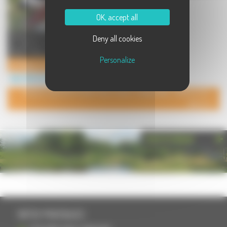
OK, accept all
Bienvenue à l' élevage qui est situé
Deny all cookies
au pied du Massif Vosgien et du
Ballon d'Alsace, dans ...
Personalize
Le Rivage des Mille Etangs - Elevage de Bergers Australiens et de Golden Retrievers
Agriculture à Fresse
POUR AJOUTER VOTRE PAGE DANS L'ANNUAIRE, CONTACTEZ-
NOUS
PHOTOTHÈQUE
INFOS PRATIQUES