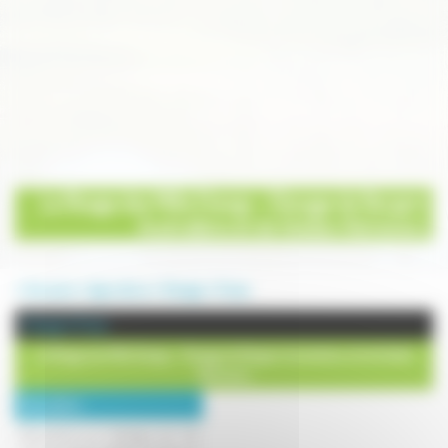
Le Rivage des Mille Etangs - Elevage de Bergers
Australiens et de Golden Retrievers
Annuaire
Agriculture
Elevage
Fresse
Elevage à Fresse
Le Rivage des Mille Etangs - Elevage de Bergers Australiens et de Golden
Retrievers
Description :
Bienvenue à l' élevage qui est