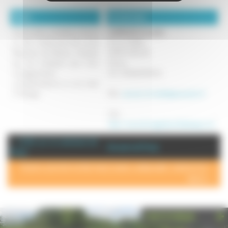
Détails :
Coordonnées :
Situé à 40mn de Belfort, Vesoul
SARRAZIN Christelle
ou de l' Autoroute A6 sortie
19 LA COMBE
Beaumes Les Dames, n'hésitez
70270 FRESSE
pas me contacter pour tous
France
renseignements
Tel : 03.84.20.89.34.
complémentaires ou une visite
d' élevage.
Mél :
sarrazin.christelle@wanadoo.fr
Site :
http://www.lerivagedesmilleetangs.com
+ d'info sur la commune de :
Annuaire de Fresse
Fresse
POUR AJOUTER VOTRE PAGE DANS L'ANNUAIRE, CONTACTEZ-
NOUS >
PHOTOTHÈQUE