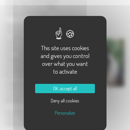
situé au pied du Massif Vosgien et
du Ballon d'Alsace, dans la région
verdoyante des Mille Etangs.
Eleveuse de Bergers Australiens /
Golden Retrievers depuis 20 ans
et signataire de la Charte de
Qualité l'Animal au Foyer, je
This site uses cookies
propose des chiots inscrits au
and gives you control
L.O.F., très bien socialisés,
identifiés par Puce Electronique,
over what you want
vaccinés, vermifugés et contrôlés
to activate
par le Vétérinaire.
Tous mes Reproducteurs sont
radiographiés des hanches et des
OK, accept all
coudes, sont indemnes de tares
oculaires et Testés MDR1 ( Berger
Deny all cookies
Australien )
Code Siret : 42956975900021 -
Personalize
Code Eleveur : 700676 -
Certificat de capacité : 70-016