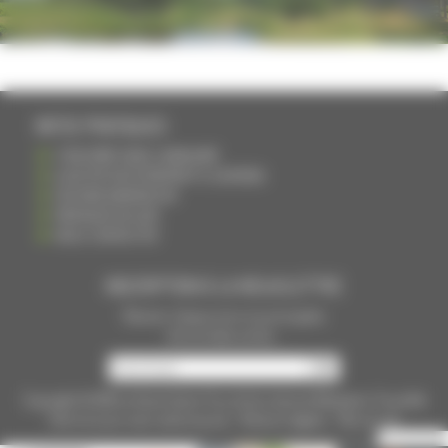
INFOS PRATIQUES
S'INSCRIRE DANS L'ANNUAIRE
AJOUTER UN ÉVÉNEMENT À L'AGENDA
DEVENIR ANNONCEUR
PARTAGER UN LIEN
NOUS CONTACTER
INSCRIPTION À LA NEWSLETTRE
Recevoir chaque mois nos principales
infos et idées sorties ...
Copyright © 2015
La Haute Saône
Tous droits réservés Réalisation
Torop.Net
Site mis à jour avec
wsb.torop.net
-
Mentions légales
-
Plan du site