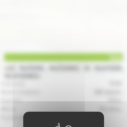
Valay
LES VALÉSIENS, VALÉSIENNES OU VALAYSIENS,
VALAYSIENNES
Code postal :
70 140
Nombre d'habitants :
686 habitants
Superficie :
1731 ha
Altitude :
232 mètres
Coordonnées de la Mairie :
1 Place de la Mairie