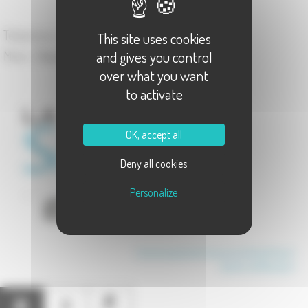
70 140 Valay
Téléphone :
03.84.31.53.58
This site uses cookies
and gives you control
Maire :
Claudie GAUTHIER
over what you want
to activate
OK, accept all
Deny all cookies
Personalize
Communauté de Communes Val de Gray
Canton de Marnay