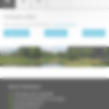
Annuaire
Présentation
Carte
(1)
Adresses utiles
Office de Tourisme du Val de Pesmes :
www.ot-pesmes.fr
page précédente
Les communes
page suivante
PHOTOTHÈQUE
INFOS PRATIQUES
S'INSCRIRE DANS L'ANNUAIRE
AJOUTER UN ÉVÉNEMENT À L'AGENDA
DEVENIR ANNONCEUR
PARTAGER UN LIEN