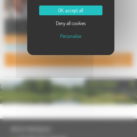
OK, accept all
Salon de toilettage et de bien-être
Deny all cookies
pour chiens, chats, et autres
animaux de compagnie (la ...
Personalize
Toilettage Patt'Poil
Service à Saint-Germain
POUR AJOUTER VOTRE PAGE DANS L'ANNUAIRE, CONTACTEZ-
NOUS
PHOTOTHÈQUE
INFOS PRATIQUES