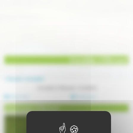
Immobilier à Villersexel
Annuaire
Immobilier
Immobilier à Villersexel - 2 résultat(s)
Achat/vente
Constructeur
Achat/vente à Villersexel