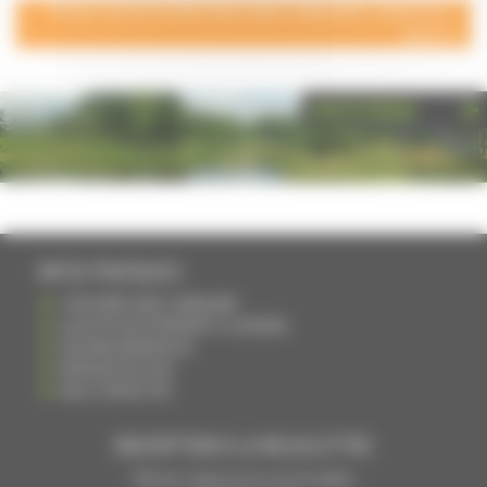
POUR AJOUTER VOTRE PAGE DANS L'ANNUAIRE, CONTACTEZ-
NOUS
PHOTOTHÈQUE
INFOS PRATIQUES
S'INSCRIRE DANS L'ANNUAIRE
AJOUTER UN ÉVÉNEMENT À L'AGENDA
DEVENIR ANNONCEUR
PARTAGER UN LIEN
NOUS CONTACTER
INSCRIPTION À LA NEWSLETTRE
Recevoir chaque mois nos principales