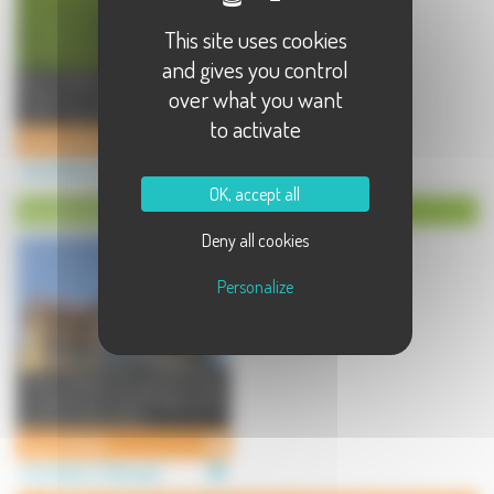
This site uses cookies
and gives you control
Vous voulez acheter un bien en
over what you want
France et obtenir des conseils
utiles : Les professionel ...
to activate
PHIMA CONSEIL IMMOBILIER
Immobilier à Villersexel
OK, accept all
Constructeur à Villersexel
Deny all cookies
Personalize
Espass Habitat est spécialisé dans
la maison bois massif depuis plus
de 10 ans. Nous trava ...
Espass Habitat
Immobilier à Villersexel