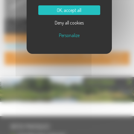
OK, accept all
Ma Maison - Constructeur de
Deny all cookies
Maisons Individuelles en Haute-
Saone ( 70)., vous propose des ...
Personalize
Ma Maison - Constructeur de Maisons Individuelles
Immobilier à Luxeuil les Bains
POUR AJOUTER VOTRE PAGE DANS L'ANNUAIRE, CONTACTEZ-
NOUS
PHOTOTHÈQUE
INFOS PRATIQUES