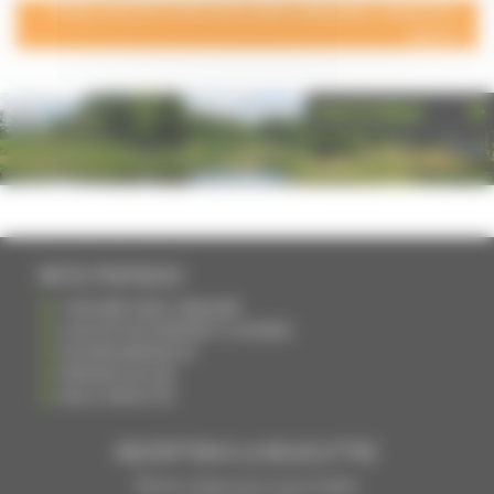
POUR AJOUTER VOTRE PAGE DANS L'ANNUAIRE, CONTACTEZ-
NOUS
PHOTOTHÈQUE
INFOS PRATIQUES
S'INSCRIRE DANS L'ANNUAIRE
AJOUTER UN ÉVÉNEMENT À L'AGENDA
DEVENIR ANNONCEUR
PARTAGER UN LIEN
NOUS CONTACTER
INSCRIPTION À LA NEWSLETTRE
Recevoir chaque mois nos principales