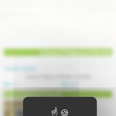
Artisanat à Fretigney et Velloreille
Annuaire
Artisanat
Artisanat à Fretigney et Velloreille - 2 résultat(s)
Divers
Tapissier
Divers à Fretigney et Velloreille