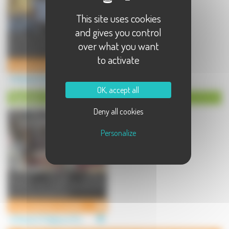
This site uses cookies
and gives you control
Artisan producteurs de terrines à
over what you want
base de viande de Franche-Comté,
de produits de son jard ...
to activate
Le jardin de la Baume Noire
Artisanat à Fretigney et Velloreille
OK, accept all
Tapissier à Fretigney et Velloreille
Deny all cookies
Personalize
tapissier , cannage , paillage,
refection de matelas et sommier
tissus d'ameublement ...
Artisan tapissier d' ameublement
Artisanat à Fretigney et Velloreille