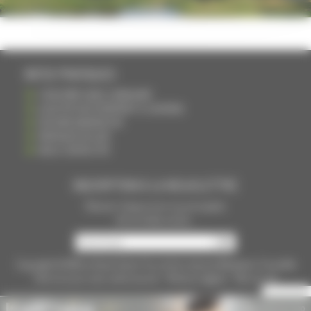
INFOS PRATIQUES
S'INSCRIRE DANS L'ANNUAIRE
AJOUTER UN ÉVÉNEMENT À L'AGENDA
DEVENIR ANNONCEUR
PARTAGER UN LIEN
NOUS CONTACTER
INSCRIPTION À LA NEWSLETTRE
Recevoir chaque mois nos principales
infos et idées sorties ...
Copyright © 2015
La Haute Saône
Tous droits réservés Réalisation
Torop.Net
Site mis à jour avec
wsb.torop.net
-
Mentions légales
-
Plan du site