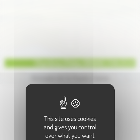
Chambres d'hôtes GRANGE D'ANJEUX
Annuaire de la Haute-Saone
Écrire à :
"Chambres d'hôtes GRANGE
D'ANJEUX"
Votre Nom :
This site uses cookies
and gives you control
Votre E-Mail :
over what you want
Objet :