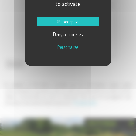
to activate
Message :
OK, accept all
Deny all cookies
Personalize
Envoyer
En validant ce formulaire, j'accepte que les informations saisies soient
communiquées au partenaire dans le cadre de la demande de contact et de la
relation commerciale qui peut en découler. Une copie de sauvegarde sera
envoyée au site www.la-haute-saone.com .
En savoir plus
PHOTOTHÈQUE