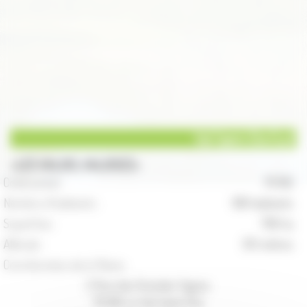
Val Saint-Eloi (Le)
LES VALOIS, VALOISES
Code postal :
70 160
Nombre d'habitants :
108 habitants
Superficie :
706 ha
Altitude :
313 mètres
Coordonnées de la Mairie :
2 Rue des Grandes Vignes
70 160 Le Val-Saint-Éloi