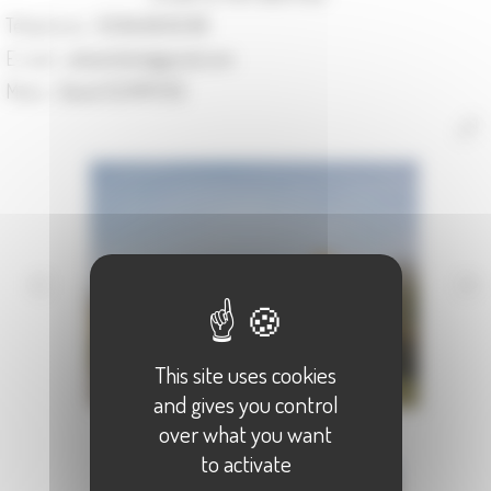
Téléphone :
03.84.68.92.89
E-mail :
valsainteloi@gmail.com
Maire :
David SEIMPÈRE
This site uses cookies
and gives you control
over what you want
to activate