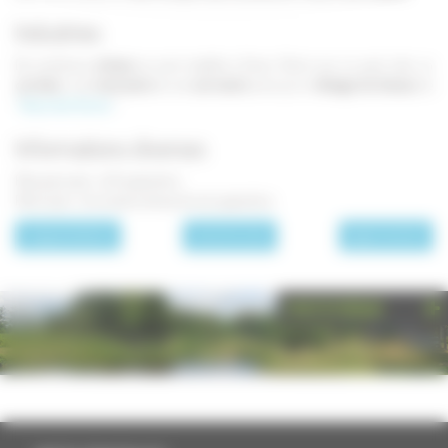
Industries
De nombreux
artisans
se sont installés à Quers. Parmi eux on peut citer un
carreleur
, une
menuiserie
et une
carroserie
, ainsi qu'un
élevage de chevaux
, le
"
Haras des Vernes
".
Informations diverses
Fête patronale : le 15 septembre
Fête locale : le troisième dimanche de septembre
page précédente
Les communes
page suivante
PHOTOTHÈQUE