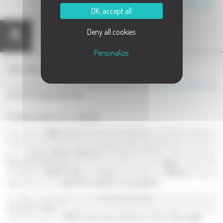
Canton de Lure 1
OK, accept all
Deny all cookies
Annuaire
Présentation
Carte
(1)
Personalize
Situation géographique
La commune de Quers est située à mi-chemin entre
Lure
et
Luxeuil
, aux
portes des Vosges Saônoises
.
Patrimoine et culture
Quers est un
village ancien
, comme en témoignent de nombreux bâtiments.
Outre des maisons anciennes, impossibles à dater précisemment, on pourra y
voir un
ancien château seigneurial
des XVème et XVIIème siècles, inscrit aux
Monuments Historiques
, qui abrite aujourd'hui la mairie.
L'église
a quant à elle
été édifiée au
XVIIIème siècle
. Son
choeur
fut reconstruit au
XIXème
, et on peut
également y voir une
garniture d'autel en cuivre estampé
.
Le village possède également de
nombreuses fontaines
. L'une est accolée à un
abreuvoir à bétail
. Une seule de ces fontaines fonctionne toujours, les autres
ayant été coupées en
1967, lorsque l'eau courante sur l'évier a été installée
.