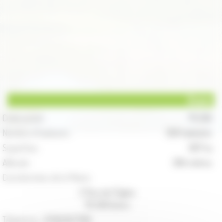
Quers
Code postal :
70 200
Nombre d'habitants :
358 habitants
Superficie :
997 ha
Altitude :
306 mètres
Coordonnées de la Mairie :
2 Rue de l'Eglise
70 200 Quers
Téléphone :
03.84.94.71.09