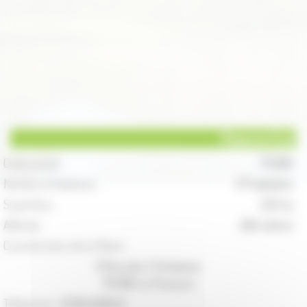
Pisseure (La)
Code postal :
70 800
Nombre d'habitants :
47 habitants
Superficie :
225 ha
Altitude :
246 mètres
Coordonnées de la Mairie :
9 Rue des 2 Fontaines
70 800 La Pisseure
Téléphone :
03.84.49.84.41