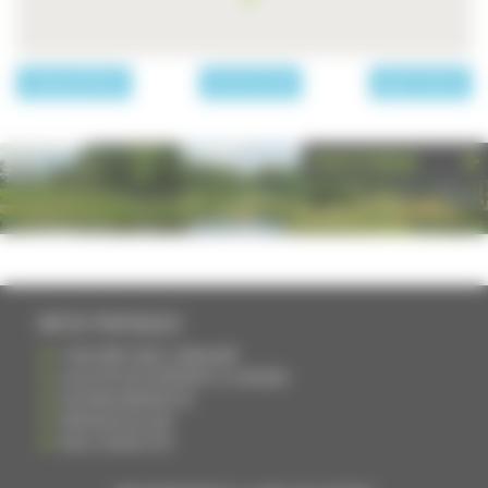
page précédente
Les communes
page suivante
PHOTOTHÈQUE
INFOS PRATIQUES
S'INSCRIRE DANS L'ANNUAIRE
AJOUTER UN ÉVÉNEMENT À L'AGENDA
DEVENIR ANNONCEUR
PARTAGER UN LIEN
NOUS CONTACTER