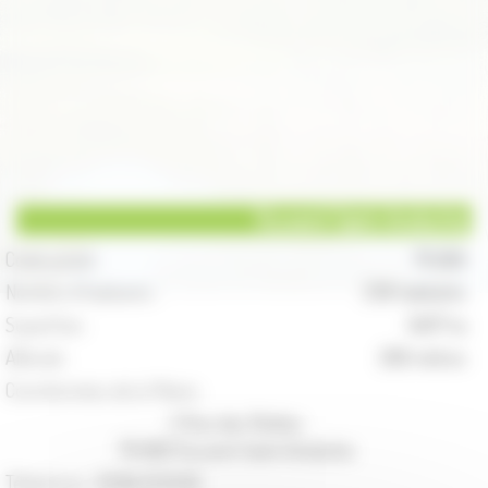
Fouvent Saint-Andoche
Code postal :
70 600
Nombre d'habitants :
236 habitants
Superficie :
3497 ha
Altitude :
268 mètres
Coordonnées de la Mairie :
2 Rue des Riottes
70 600 Fouvent-Saint-Andoche
Téléphone :
03.84.31.32.62