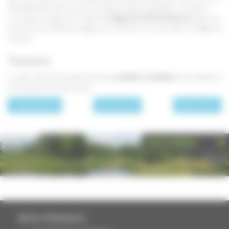
Claude Nicolas Ledoux qui a aussi réalisé la Saline royale d'Arc-et-Senans.
Le ruisseau du Vannon d'où découle
la légende de Sainte Catherine
passe sous
les ponts des différents villages pour terminer sa course dans le village de
Trecourt.
Tourisme
Le cadre calme de la vallée offre des
possibilités de ballades
et de détentes à
tous les amoureux de la nature.
page précédente
Les communes
page suivante
PHOTOTHÈQUE
INFOS PRATIQUES