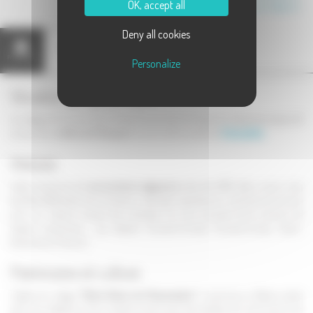
OK, accept all
Canton de Dampierre-sur-Salon
Deny all cookies
Présentation
Carte
Personalize
Situation géographique
Le village de Fouvent Saint Andoche est situé le long de la départementale 40
au bas de la
colline de Champot
à environ 25 minutes de
Champlitte
.
Histoire
Cette commune est
une ancienne seigneurie
citée dès 990, elle a connu cinq
familles différentes de succésseurs, elle était réputée pour ses foires et connue
pour sa mesure unique des cérérales. Ce nom provient de la réunion de
quatre communes , qui étaient, Fouvent-le-haut, Fouvent-le-bas, Saint-
Andoche et Trécourt.
Patrimoine et culture
L'église du village
"Notre-Dame de l'Assomption"
construite au 18ème siècle
avec son rétable en bois sculpté et doré avec des feuilles d'or est l'oeuvre de