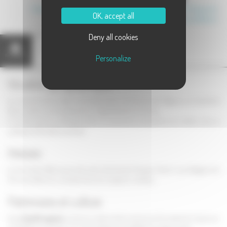
Communauté de Communes du Pays de Montbozon et du Chanois
OK, accept all
Canton de Rioz
Deny all cookies
Présentation
Carte
Personalize
Situation géographique
La commune de La Barre est située dans une boucle de l'Ognon, au Sud de la
Haute-Saône, et est attenante au département du Doubs.
Il ne faut pas la confondre avec la commune jurassienne du même nom, à
quelques kilomètres de Dole.
Histoire
Le nom de La Barre pourrait venir de l'ancien français "barre" qui désigne à la
fois une clôture ou une barrière, et un éperon rocheux.
Patrimoine et culture
Une
chapelle ogivale
se situe au centre de la commune. On notera la rosace sur