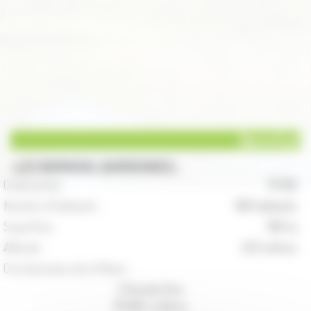
Barre (La)
LES BARRIENS, BARRIENNES
Code postal :
70 190
Nombre d'habitants :
108 habitants
Superficie :
196 ha
Altitude :
253 mètres
Coordonnées de la Mairie :
3 Grande Rue
70 190 La Barre