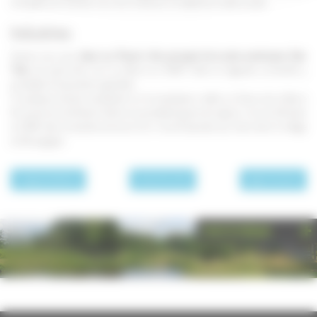
sa façade, son clocher-mur et à l'intérieur le retable du maître-autel.
Industries
Saviez-vous que
Jean-Luc Picard, rôle principal de la série américaine Star
Trek,
est sensé être né à La Barre en 2305? Selon la légende, sa famille y
possédait d'importants vignobles.
Si quelques doutes subsitaient sur la localisation réelle ou fictive de La Barre
(la commune de Haute-Saône ne possédant guère de vignes...), ils ont été levés
en 2019 dans la bande-annonce d'un nouvel épisode, qui situe bien le village
en Bourgogne.
page précédente
Les communes
page suivante
PHOTOTHÈQUE