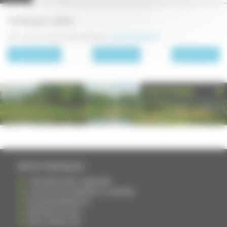
Adresses utiles
Office de Tourisme du Val de Pesmes :
www.ot-pesmes.fr
page précédente
Les communes
page suivante
PHOTOTHÈQUE
INFOS PRATIQUES
S'INSCRIRE DANS L'ANNUAIRE
AJOUTER UN ÉVÉNEMENT À L'AGENDA
DEVENIR ANNONCEUR
PARTAGER UN LIEN
NOUS CONTACTER