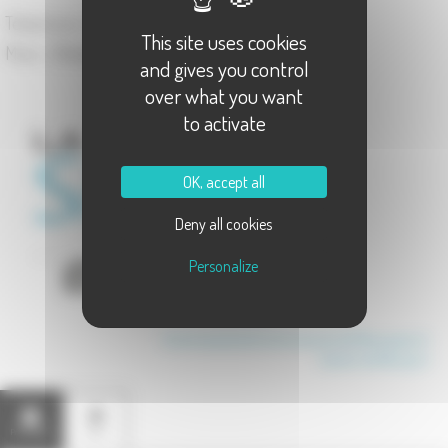
Téléphone :
03.63.44.00.11
This site uses cookies
Maire :
Christophe HENRIET
and gives you control
over what you want
to activate
OK, accept all
Deny all cookies
Personalize
Communauté de Communes du Val Marnaysien
Canton de Marnay
Présentation
Carte