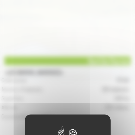
Bard lès Pesmes
LES BAROIS, BAROISES
Code postal :
70 140
Nombre d'habitants :
126 habitants
Superficie :
520 ha
Altitude :
232 mètres
Coordonnées de la Mairie :
5 Impasse de l'Ecole
70 140 Bard-lès-Pesmes