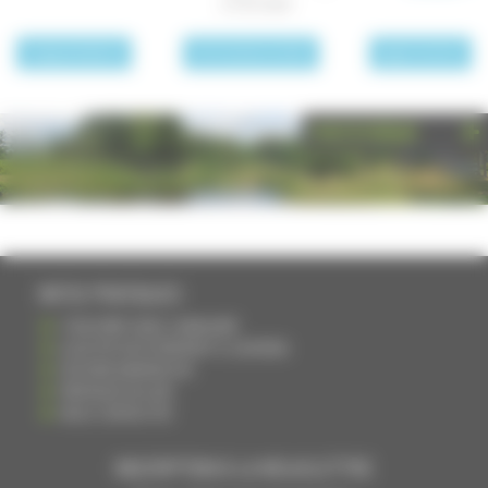
27/01/2020
page précédente
Archives des actualités
page suivante
PHOTOTHÈQUE
INFOS PRATIQUES
S'INSCRIRE DANS L'ANNUAIRE
AJOUTER UN ÉVÉNEMENT À L'AGENDA
DEVENIR ANNONCEUR
PARTAGER UN LIEN
NOUS CONTACTER
INSCRIPTION À LA NEWSLETTRE