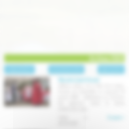
Archives 2020
page précédente
Archives des actualités
page suivante
Fête de la Saint-Vincent
408ème édition de la Fête de la Saint-
Vincent de Champlitte, le mercredi 22
janvier 2020 : célébrations en l'honneur
des vignerons, chants et danses
traditionnels, repas...
Publié le
En savoir +
06/01/2020