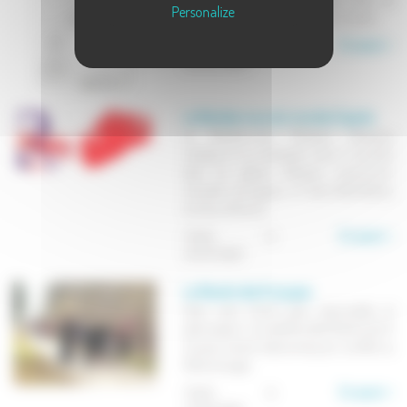
Personalize
Caractère Bourgogne - Franche-Comté.
Publié le
En savoir +
26/03/2020
Le Rendez-vous du monde d'après
Le Rendez-vous Musique Classique
s'adapte et se maintient, avec 5 concerts
dans les églises d'Anjeux, Lavoncourt,
Jonvelle, Faucogney et Saint-Barthélémy
du 24 au 28 août.
Publié le
En savoir +
01/07/2020
La Rando des 6 soupes
Oyez, oyez, braves gens, damoiselles et
damoiseaux ! La traditionnelle Rando des 6
Soupes revient cette année pour souffler sa
10ème bougie.
Publié le
En savoir +