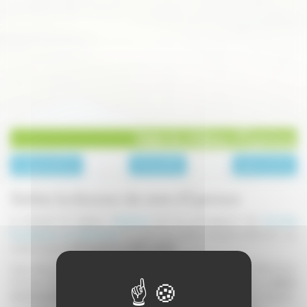
Visite du château d'Epenoux
page précédente
Archives 2016
page suivante
Goûtez la douceur de vivre d'Epenoux
Le domaine du château d'
Epenoux
joue les prolongations des
Journées
Européennes du Patrimoine
et ouvre ses portes exceptionnellement aux
visiteurs locaux
le 24 septembre 2016 à 14h30.
Venez découvrir ce château dont la construction fut lancée avant la Révolution
Française. Dès ses origines, le domaine fut dédié à
la villégiature
et aux
plaisirs
de ses propriétaires
. Parc à l'anglaise de 5 ha, salle de billard, ferme et chapelle...