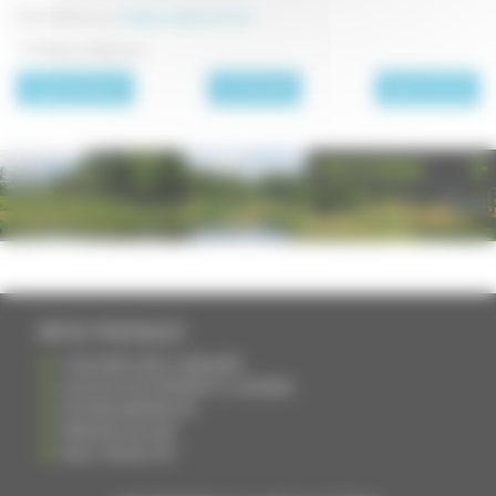
Informations sur
chateau-epenoux.com
© Château d'Epenoux
page précédente
Archives 2016
page suivante
PHOTOTHÈQUE
INFOS PRATIQUES
S'INSCRIRE DANS L'ANNUAIRE
AJOUTER UN ÉVÉNEMENT À L'AGENDA
DEVENIR ANNONCEUR
PARTAGER UN LIEN
NOUS CONTACTER