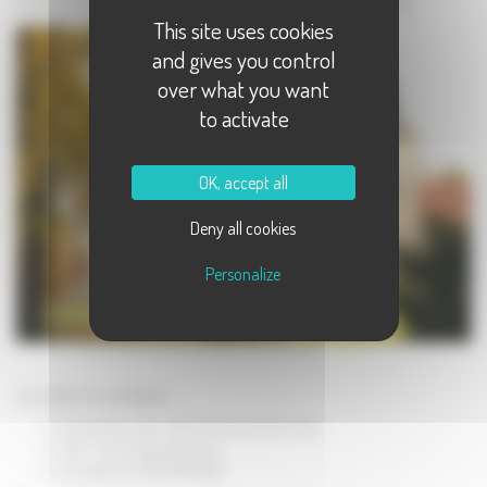
à votre tour de savourer, le temps d'une après-midi, la vie de château.
This site uses cookies
and gives you control
over what you want
to activate
OK, accept all
Deny all cookies
Personalize
La visite en pratique :
Durée de la visite : 1h30. Pot de l'amitié inclus.
Tarif : 4 euros par personne.
Inscription au 06 47 81 14 50