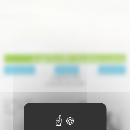
Jungle Run 2013 : Inscriptions ouvertes
page précédente
Archives 2013
page suivante
Jungle Run 2013
Le dimanche 30 juin 2013
La course Jungle
Run revient à
Vesoul!
Cette année
encore, affrontez