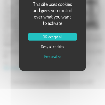
des obstacles
This site uses cookies
naturels et
and gives you control
urbains pour
over what you want
tenter de
remporter cet
to activate
urbain trail.
Pour gagner, il
faudra traverser des rivières, escalader des camions, ramper dans des tubes,
OK, accept all
affronter des montagnes de pneus...
une vraie course folle dans les rues de
Vesoul!
Deny all cookies
Deux parcours seront proposés : version cool de
7 km
ou version crazy de
14
Personalize
km
.
Pour participer, inscrivez-vous dès maintenant sur
http://www.thejunglerun.com
/ .
Encore plus d'aventures à Besançon, le dimanche 6 octobre 2013!