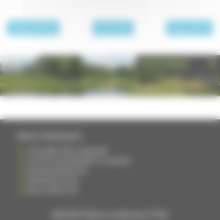
page précédente
Archives 2013
page suivante
PHOTOTHÈQUE
INFOS PRATIQUES
S'INSCRIRE DANS L'ANNUAIRE
AJOUTER UN ÉVÉNEMENT À L'AGENDA
DEVENIR ANNONCEUR
PARTAGER UN LIEN
NOUS CONTACTER
INSCRIPTION À LA NEWSLETTRE