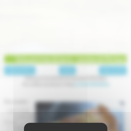
Tarte pommes de terre - saucisse de Morteau
page précédente
Entrées
page suivante
Tarte pommes de terre et saucisse de Morteau
Une recette proposée par le blog
La Cuisine d'Améloche
Pour une tarte :
- 1 pâte feuilletée
- 1 saucisse de
Morteau
- 2 pommes de