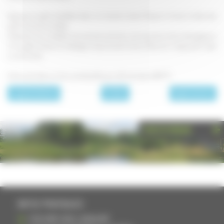
Déposez la pâte feuilletée dans un moule à tarte. Piquez le fond à l’aide des
dents d’une fourchette.
Dispersez les rondelles de pommes de terre, de saucisse et de champignons
sur la pâte. Versez le mélange à base d’oeuf/crème. Recouvrir de gruyère râpé
ou de Comté.
Enfournez dans un four préchauffé pour 40 minutes à 180 °C.
page précédente
Entrées
page suivante
PHOTOTHÈQUE
INFOS PRATIQUES
S'INSCRIRE DANS L'ANNUAIRE