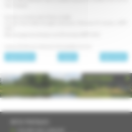
Saint-Jacques.
Graissez un moule à cake. Versez-y la pâte.
Couvrez d’une feuille de papier aluminium. Enfournez 10 minutes à 210°C
(th.6).
Retirez le papier alu et laissez cuire 30 minutes à 180°C (th.5).
Laissez refroidir puis réservez au frais pendant une nuit.
page précédente
A l'apéritif
page suivante
PHOTOTHÈQUE
INFOS PRATIQUES
S'INSCRIRE DANS L'ANNUAIRE