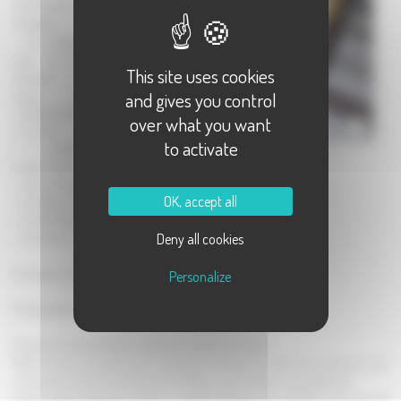
décortiquées
surgelées
- une dizaine de
noix de Saint-
This site uses cookies
Jacques avec
corail
and gives you control
- 300 g de farine
over what you want
- 6 oeufs
to activate
- 2 cuillères à
soupe de lait
- 1 verre d’huile d’olive
OK, accept all
- 1 cuillère à soupe de moutarde
- 1 sachet de levure
Deny all cookies
- sel, poivre
A préparer la veille.
Personalize
Préchauffez le four à 250°C (th.8).
Coupez les noix de Saint-Jacques en petits morceaux.
Mixez le lait, les oeufs et la moutarde. Ajoutez la farine et la levure, puis
incorporez l’huile, le sel et le poivre. Mixez jusqu’à obtenir une pâte lisse.
Versez cette préparation dans un saladier. Ajoutez les crevettes et les noix de