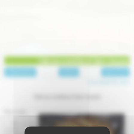
Cake aux crevettes et Saint-Jacques
page précédente
A l'apéritif
page suivante
Les recettes de Laure
Cake aux crevettes et Saint-Jacques
Pour un cake :
- 300 g de
crevettes roses