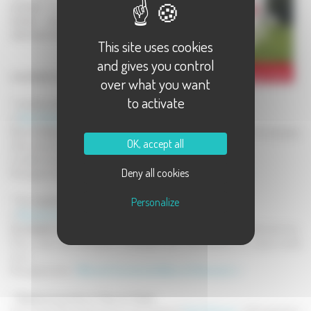
produits ou les savoir-faire anciens,
actuels, connus ou à redécouvrir et
valoriseront les éco-gestes.
This site uses cookies
and gives you control
Les balades hauts-saônoises :
over what you want
to activate
*
La découverte des étangs à travers le temps
A
Saint-Bresson
, le 17 septembre
Sur le thème de l'eau, des étangs et de la pêche.
Nombreux témoignages,
OK, accept all
démonstrations, dégustations de produits...
La balde sera effectuée en compagnie d'ânes bâtés.
Deny all cookies
Renseignements :
Maison de la Nature et des Vosges Saônoises >>
Personalize
* Eco-balade insolite dans la vallée de Saint-Antoine
A
Plancher-les-Mines
le 17 septembre
Une balade nocturne et contée,
à la découverte des richesses de Plancher-les-
Mines. Avec des animations artistiques, des interventions, un casse-croûte
local...
Renseignements :
Office de Tourisme de Rahin et Chérimont >>
* Balade buissonière au Pays du Chalot