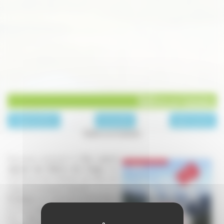
Ballons en balades
page précédente
Archives 2011
page suivante
Ballons en balades
Découvrez autrement le
Parc naturel
régional des Ballons des Vosges
, ses
hommes et ses richesses, ses villes, ses
villages et ses espaces naturels.
15 balades
sont organisées les 16, 17, 18 et
23, 24, 25 septembre aux quatre coins du
Parc. Elles mettront en lumière
les