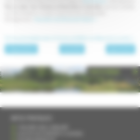
Entre le Val d'Ajol (département des Vosges) et
Saint-Bresson
, le 18 septembre
Mise en valeur des richesses architecturales et naturelles
, avec des scénettes,
des démonstrations, un pique-nique local, des visites guidées...
Renseignements :
Association de la Route des Chalots >>
Voir les autres balades, dans le Territoire de Belfort, en Alsace et en Lorraine >>
page précédente
Archives 2011
page suivante
PHOTOTHÈQUE
INFOS PRATIQUES
S'INSCRIRE DANS L'ANNUAIRE
AJOUTER UN ÉVÉNEMENT À L'AGENDA
DEVENIR ANNONCEUR