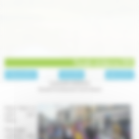
Parade vénitienne 2013
page précédente
Archives 2013
page suivante
La parade vénitienne
Samedi 6 et dimanche 7 avril à Vesoul
Quand Vesoul se
prend pour
Venise...
Personnages
mystérieux, robes