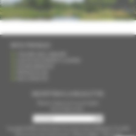
PHOTOTHÈQUE
INFOS PRATIQUES
S'INSCRIRE DANS L'ANNUAIRE
AJOUTER UN ÉVÉNEMENT À L'AGENDA
DEVENIR ANNONCEUR
PARTAGER UN LIEN
NOUS CONTACTER
INSCRIPTION À LA NEWSLETTRE
Recevoir chaque mois nos principales
infos et idées sorties ...
Copyright © 2015
La Haute Saône
Tous droits réservés Réalisation
Torop.Net
Site mis à jour avec
wsb.torop.net
-
Mentions légales
-
Plan du site