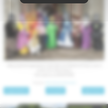
Cette parade est organisée par l'association Les Vénitiens de Vesoul, avec le
soutien de la ville de Vesoul.
Informations au 03 84 97 10 85
Photographies :
Office de Tourisme du Pays de Vesoul
page précédente
Archives 2013
page suivante