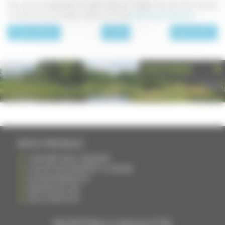
Retrouvez la préparation de cette soupe en images, ainsi que bien d'autres
recettes tout aussi simples à réaliser, sur le site
www.cuisine-facile.com
.
page précédente
Entrées
page suivante
PHOTOTHÈQUE
INFOS PRATIQUES
S'INSCRIRE DANS L'ANNUAIRE
AJOUTER UN ÉVÉNEMENT À L'AGENDA
DEVENIR ANNONCEUR
PARTAGER UN LIEN
NOUS CONTACTER
INSCRIPTION À LA NEWSLETTRE