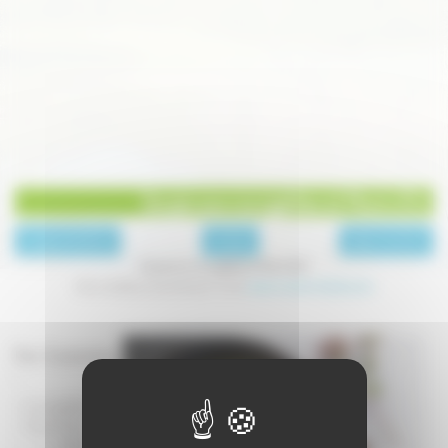
Soupe aux courgettes et Mont d'Or
page précédente
Entrées
page suivante
Soupe aux courgettes et Mont d'Or
Une recette proposée par le site
www.cuisine-facile.com
Pour 6 personnes
:
- 4 courgettes
- 1 litre d'eau
- 1 cube de