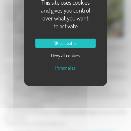
Connue pour
son
This site uses cookies
importante
and gives you control
industrie du
over what you want
meuble
, cette
commune de
to activate
Haute-Saône
cache bien
d'autres
OK, accept all
curiosités.
Ses paysages, son marché, sa foire
très fréquentée font de Saint-
Loup
"une ville où il fait bon vivre"
selon les propres mots du maire.
Deny all cookies
Le site internet de la ville deviendra vite un outil indispensable aux Lupéens,
Personalize
mais aussi aux visiteurs et touristes. Tous pourront y trouver :
-
un agenda
, qui leur permettra de connaître toutes les manifestations
culturelles et sportives organisées à Saint-Loup.
-
le bulletin municipal à télécharger
et les comptes rendu du conseil.
-
une photothèque,
pour découvrir le quotidien de la commune ainsi que ses
plus beaux paysages et bâtiments.
-
la liste des associations.
- de nombreuses informations sur
l'histoire de Saint-Loup
et les personnalités
qui y ont vécu.
- et bien d'autres rubriques à découvrir...