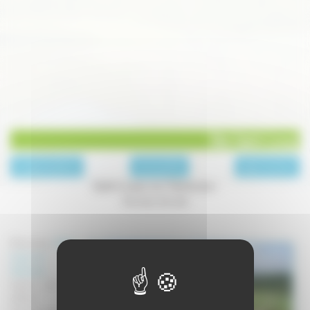
Site Saint-Loup
page précédente
Archives 2010
page suivante
Saint-Loup-sur-Semouse :
Nouveau site web
Découvrez
Saint-
Loup-sur-
Semouse
à
travers son site
officiel.