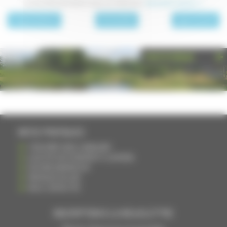
Le site officiel de Saint-Loup-sur-Semouse :
www.saint-loup.eu >>
page précédente
Archives 2010
page suivante
PHOTOTHÈQUE
INFOS PRATIQUES
S'INSCRIRE DANS L'ANNUAIRE
AJOUTER UN ÉVÉNEMENT À L'AGENDA
DEVENIR ANNONCEUR
PARTAGER UN LIEN
NOUS CONTACTER
INSCRIPTION À LA NEWSLETTRE