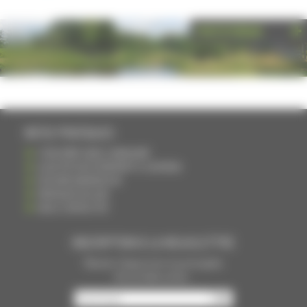
PHOTOTHÈQUE
INFOS PRATIQUES
S'INSCRIRE DANS L'ANNUAIRE
AJOUTER UN ÉVÉNEMENT À L'AGENDA
DEVENIR ANNONCEUR
PARTAGER UN LIEN
NOUS CONTACTER
INSCRIPTION À LA NEWSLETTRE
Recevoir chaque mois nos principales
infos et idées sorties ...