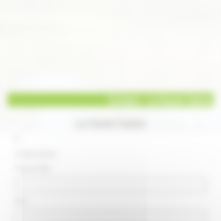
Contact - La Haute Saône
La Haute Saône
À :
La Haute Saône
*
Votre E-Mail :
Nom :