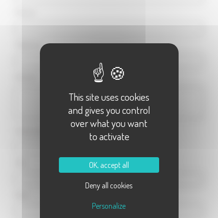
Prénom :
Téléphone :
Adresse :
This site uses cookies
and gives you control
over what you want
Code postal :
to activate
Ville :
OK, accept all
Deny all cookies
Objet :
Personalize