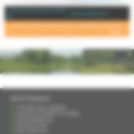
+ d'info sur la commune de : Demie
Annuaire de Demie (La)
(La)
POUR AJOUTER VOTRE PAGE DANS L'ANNUAIRE, CONTACTEZ-
NOUS >
PHOTOTHÈQUE
INFOS PRATIQUES
S'INSCRIRE DANS L'ANNUAIRE
AJOUTER UN ÉVÉNEMENT À L'AGENDA
DEVENIR ANNONCEUR
PARTAGER UN LIEN
NOUS CONTACTER