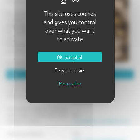
nos juments.
This site uses cookies
Des savons très doux pour la peau,
convenant aux bébés, enfants,
and gives you control
adultes, peaux sensibles ou fragiles...
over what you want
Pour le nettoyage du visage et du
to activate
corps.
Plusieurs gammes sans parfum ou
aux huiles essentielles.
OK, accept all
Lait certifié Bio par Ecocert.
Deny all cookies
Détails :
Coordonnées :
Personalize
Savons surgras à base de lait de
Les Prairies de la lanterne
jument, huiles d'olive, de coco et
3, route de Neurey
d'avocat, cire d'abeille et miel.
70000 LA DEMIE
Tel : 07 86 16 37 66
Commande en ligne sur notre site,
retrait gratuit possible dans notre
Mél :
élevage à La Demie.
contact@lesprairiesdelalanterne.fr
Remises quantitatives.
Site :
https://lesprairiesdelalanterne.fr