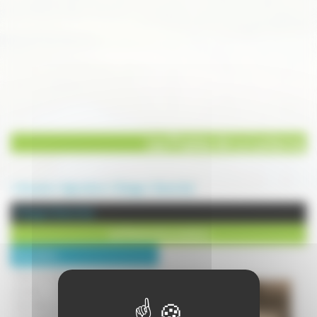
Les Prairies de La Lanterne
Annuaire
Agriculture
Elevage
Demie (La)
Elevage à Demie (La)
Les Prairies de La Lanterne
Description :
Vente en ligne de savons au lait de
jument, réalisés de façon 100%
naturelle et artisanale avec le lait de