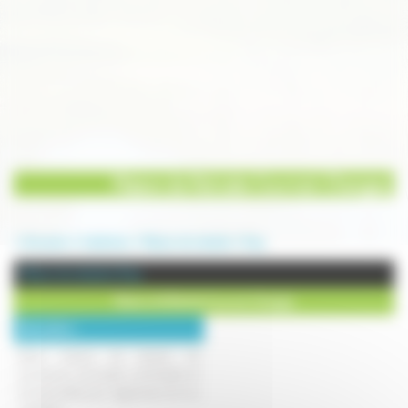
Maison de Retraite Cournot-Changey
Annuaire
Institution
Maison de retraite
Gray
Maison de retraite à Gray
Maison de Retraite Cournot-Changey
Description :
Notre maison de retraite est
lumineuse, conviviale, confortable et
fonctionnelle pour lagrément de nos