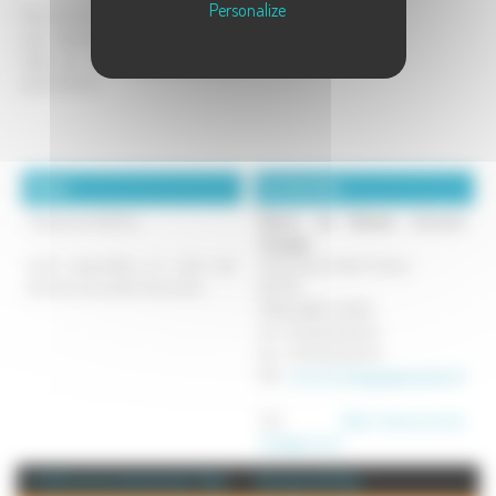
Personalize
Pour les loisirs : salle de réunion, de
jeux, bibliothèque, télévision et un
salon de coiffure, grande terrasse,
jardin dhiver.
Détails :
Coordonnées :
Capacité de 68 lits.
Maison de Retraite Cournot-
Changey
Tarifs disponibles sur notre site.
11, Rue de la Vieille Tuilerie
Nombreuses aides financières.
B.P. 134
70104 GRAY CEDEX
Tel : 03 84 64 56 03
Fax : 03 84 64 56 03
Mél :
cournot.changey@wanadoo.fr
Site :
http://www.cournot-
changey.com/
+ d'info sur la commune de : Gray
Annuaire de Gray