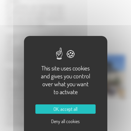
résidents.
Pas descaliers, pas dascenseurs,pas
de différences de niveaux, rien dans
cette maison de retraite nentrave le
cheminement des usagers.
Lespace, le volume de laccueil et du
salon rendent agréable la
fréquentation de ces lieux où nos
pensionnaires peuvent se rencontrer
et se distraire.
This site uses cookies
Chaque résident dispose dune
and gives you control
chambre spacieuse avec mobilier de
over what you want
style et lit médicalisé, dun
équipement sanitaire complet, dune
to activate
ouverture sur lextérieur avec une
petite terrasse.
L'établissement dispose dun cabinet
OK, accept all
médical, de salles de soins, d'une
infirmerie et une salle de
Deny all cookies
kinésithérapie.