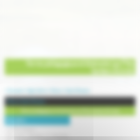
Ferme pédagogique et itinérante Les P'tits
Sentiers Ân'imés
Annuaire
Agriculture
Divers
Saint-Bresson
Divers à Saint-Bresson
Ferme pédagogique et itinérante Les P'tits Sentiers Ân'imés
Description :
Les P'tits Sentiers...
Une ferme éducative et itinérante,