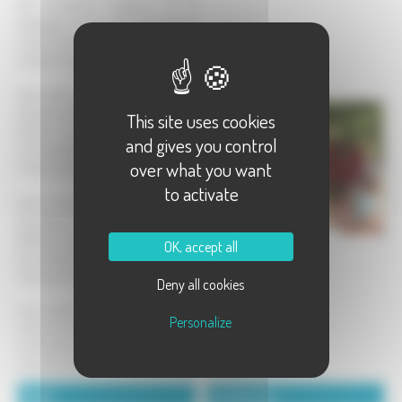
des animations adaptées, de la
pédagogie, du jeu, des spectacles de
marionnettes, des balades et surtout
de belles découvertes!
Niché dans un coin de nature sur les
hauteurs de Saint-Bresson, Pierrot et
This site uses cookies
Perrine vous accueillent au cœur
and gives you control
d'une petite ferme, ferme d'autrefois,
over what you want
la ferme de Bertrand!
to activate
Dans ce joli petit univers de conte et
de poésie, nos marionnettes Michel et
Bertrand vous invitent à découvrir
OK, accept all
les animaux et la vie à la ferme d'une
toute autre manière!
Deny all cookies
Une aventure d'une demi-journée,
Personalize
d'une journée, en famille, avec l'école
ou le centre aéré n'hésitez pas à venir
nous rencontrer!
Détails :
Coordonnées :