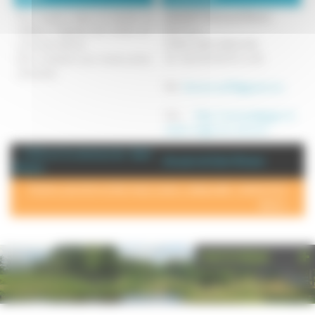
Pour toutes visites en famille se
JACQUOT Perrine et Pierrot
référer à l'agenda des sorties sur
620 Muse
notre site internet.
70280 SAINT-BRESSON
Nous contacter pour toutes autres
Tel : 06 23 15 60 67 ou 06
demandes.
Mél :
ferme.muse70@gmail.com
Site :
https://www.pedagogie-et-
rando-vosges-du-sud.com/
+ d'info sur la commune de : Saint-
Annuaire de Saint-Bresson
Bresson
POUR AJOUTER VOTRE PAGE DANS L'ANNUAIRE, CONTACTEZ-
NOUS >
PHOTOTHÈQUE