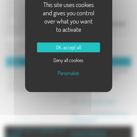
spécialisée dans la distribution et la
This site uses cookies
vente d'outillage,vêtements de travail,
and gives you control
chaussures de sécurité,aménagement
over what you want
de voirie,rangement pour les
professionnels,artisans,collectivitéet
to activate
particulier.
Nos marque pionier, viso, stanley,
OK, accept all
mabtools,...
Deny all cookies
Détails :
Coordonnées :
Garantie et service après-vente.
Edp équipements du professionnel
Personalize
Paiement 100% sécurisé.
2 impasse du vieux cimetière
Assistance technique.
70000 Montcey
Points fidélité
Tel : 0671646360
Mél :
edp.contact@orange.fr
Site :
www.equipements-du-
professionnel.fr
+ d'info sur la commune de :
Annuaire de Montcey
Montcey