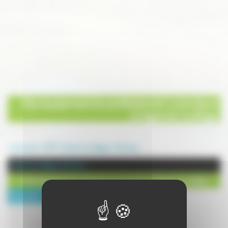
Edp équipement du professionnel-La boutique
en ligne de l'outillage
Annuaire
BTP
Vente d'outillage
Montcey
Vente d'outillage à Montcey
Edp équipement du professionnel-La boutique en ligne de l'outillage
Description :
Boutique en ligne située à Monctey,
Edp équipements du professionel est