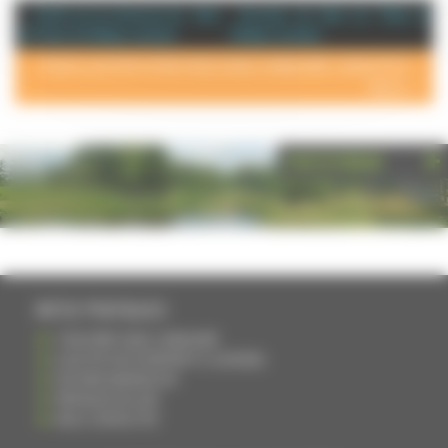
+ d'info sur la commune de : Haut
Annuaire de Haut du Them et
du Them et Château Lambert
Château Lambert
POUR AJOUTER VOTRE PAGE DANS L'ANNUAIRE, CONTACTEZ-
NOUS >
PHOTOTHÈQUE
INFOS PRATIQUES
S'INSCRIRE DANS L'ANNUAIRE
AJOUTER UN ÉVÉNEMENT À L'AGENDA
DEVENIR ANNONCEUR
PARTAGER UN LIEN
NOUS CONTACTER