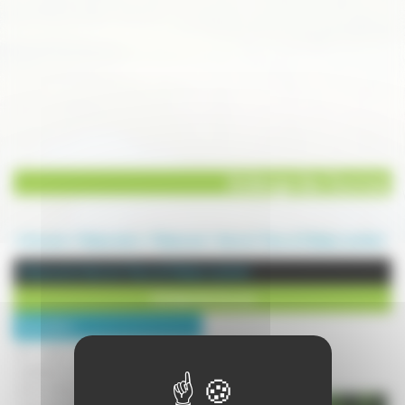
Auberge des Sources
Annuaire
Restauration
Restaurant
Haut du Them et Château Lambert
Restaurant à Haut du Them et Château Lambert
Auberge des Sources
Description :
Au coeur du village de Château-
Lambert, à la frontière des Vosges et
de la Haute-Sâone, Léna et Adrien