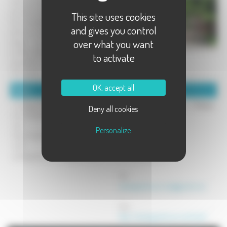
vous accueillent à tout moment de la
journée. Avant une visite du musée
This site uses cookies
de la montagne, après une rando à
and gives you control
pied ou à vélo, ou simplement pour
over what you want
passer un bon moment, venez
profiter de la terrasse et déguster les
to activate
spécialités du terroir des Vosges
Saônoises
OK, accept all
Détails :
Coordonnées :
renseignements et réservations au
Auberge des Sources Château
Deny all cookies
tel: 03 84 62 83 60
Lambert
site:
place du 19 mars 1962
Personalize
http://auberge.des.sources.free.fr
Château-Lambert
mail:
70440 Haut-du-them
auberge.des.sources@gmail.com
Tel : 0384628360
Mél :
auberge.des.sources@gmail.com
Site :
http://auberge.des.sources.free.fr