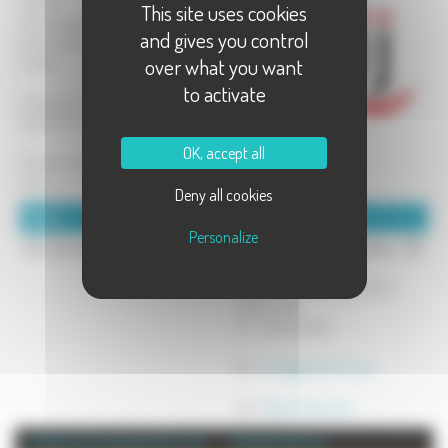
Internet / Multimédia gratuit, un
This site uses cookies
accompagnement, des conseils
and gives you control
personnalisés aux porteurs de
over what you want
projets.
to activate
Promotion et vente de la CARTE
AVANTAGES JEUNES.
OK, accept all
Accueil anonyme et sans rendez-
vous.
Deny all cookies
Détails :
Coordonnées :
Personalize
Non communiqué
Bureau Information Jeunesse - BIJ
Lure
17 esplanade Charles de Gaulle
70200 LURE
Tel : 0384629490
Mél :
ijlure@jeunes-fc.com
Site :
http://ijlure.com
+ d'info sur la commune de : Lure
Annuaire de Lure