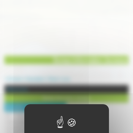
Bureau Information Jeunesse
Annuaire
Association
Divers
Lure
Divers à Lure
Bureau Information Jeunesse
Description :
De l'information et de la
documentation dans tous les
domaines, des services, un espace