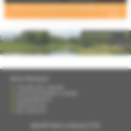
POUR AJOUTER VOTRE PAGE DANS L'ANNUAIRE, CONTACTEZ-
NOUS >
PHOTOTHÈQUE
INFOS PRATIQUES
S'INSCRIRE DANS L'ANNUAIRE
AJOUTER UN ÉVÉNEMENT À L'AGENDA
DEVENIR ANNONCEUR
PARTAGER UN LIEN
NOUS CONTACTER
INSCRIPTION À LA NEWSLETTRE