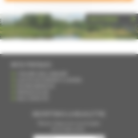
PHOTOTHÈQUE
INFOS PRATIQUES
S'INSCRIRE DANS L'ANNUAIRE
AJOUTER UN ÉVÉNEMENT À L'AGENDA
DEVENIR ANNONCEUR
PARTAGER UN LIEN
NOUS CONTACTER
INSCRIPTION À LA NEWSLETTRE
Recevoir chaque mois nos principales
infos et idées sorties ...