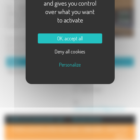
and gives you control
Une exposition d'artiste, divers
over what you want
ateliers mensuels et coin cosy façon
to activate
bar à thé, c'est le concept de cette
boutique.
OK, accept all
Poussez la porte pour venir discuter,
savourer un thé, bouquiner et vous
imprégnez des oeuvres.
Deny all cookies
Détails :
Coordonnées :
Personalize
Non communiqué
CURTI Marie
5b rue Antoine BOISSON
70200 lure
Tel : 0952470891
Mél :
couleursdesthes70@gmail.com
+ d'info sur la commune de : Lure
Annuaire de Lure
POUR AJOUTER VOTRE PAGE DANS L'ANNUAIRE, CONTACTEZ-
NOUS >