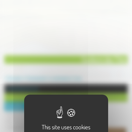
Couleurs des Thés
Annuaire
Commerces
e-commerce
Lure
e-commerce à Lure
Couleurs des Thés
Description :
Couleurs des Thés est une boutique
de thé & tisane bio en vrac où se
This site uses cookies
conjuguent thé, art et convivialité.