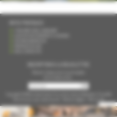
INFOS PRATIQUES
S'INSCRIRE DANS L'ANNUAIRE
AJOUTER UN ÉVÉNEMENT À L'AGENDA
DEVENIR ANNONCEUR
PARTAGER UN LIEN
NOUS CONTACTER
INSCRIPTION À LA NEWSLETTRE
Recevoir chaque mois nos principales
infos et idées sorties ...
Copyright © 2015
La Haute Saône
Tous droits réservés Réalisation
Torop.Net
Site mis à jour avec
wsb.torop.net
-
Mentions légales
-
Plan du site