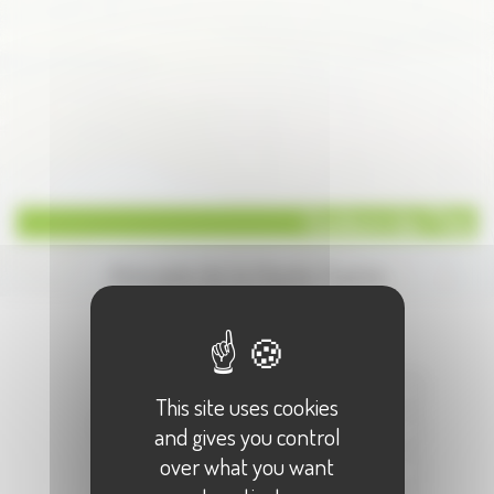
Couleurs des Thés
Annuaire de la Haute-Saone
Écrire à :
"Couleurs des Thés"
Votre Nom :
This site uses cookies
Votre E-Mail :
and gives you control
over what you want
Objet :