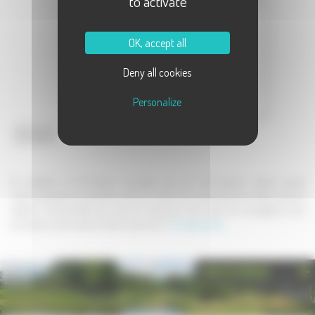
to activate
Message :
OK, accept all
Deny all cookies
Personalize
Envoyer
En validant ce formulaire, j'accepte que les informations saisies soient
communiquées au partenaire dans le cadre de la demande de contact et de la
relation commerciale qui peut en découler. Une copie de sauvegarde sera
envoyée au site www.la-haute-saone.com .
En savoir plus
PHOTOTHÈQUE